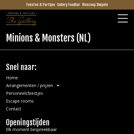
Feesten & Partijen
Gallery Foodbar
Bioscoop Skopein
Minions & Monsters (NL)
Snel naar:
Home
Arrangementen / prijzen
Personeelsfeestjes
Escape rooms
Contact
Openingstijden
Elk moment bespreekbaar