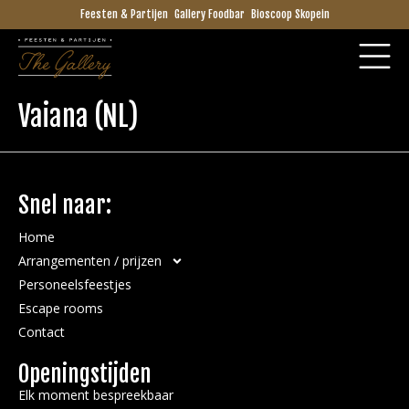
Feesten & Partijen
Gallery Foodbar
Bioscoop Skopein
Vaiana (NL)
Snel naar:
Home
Arrangementen / prijzen
Personeelsfeestjes
Escape rooms
Contact
Openingstijden
Elk moment bespreekbaar