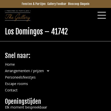
Feesten & Partijen
Gallery Foodbar
Bioscoop Skopein
Los Domingos – 41742
Snel naar:
Home
Arrangementen / prijzen
Personeelsfeestjes
Escape rooms
Contact
Openingstijden
Elk moment bespreekbaar