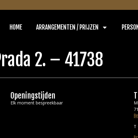
HOME
ARRANGEMENTEN / PRIJZEN
PERSO
Prada 2. – 41738
Openingstijden
T
Elk moment bespreekbaar
M
71
Be
T
Pr