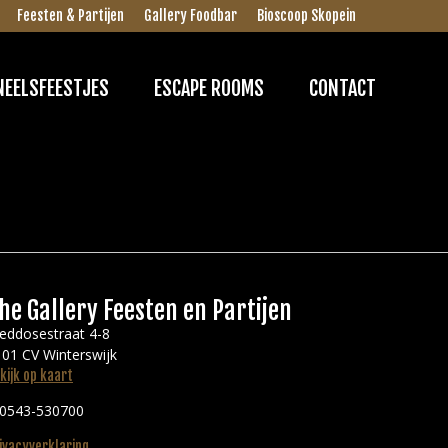
Feesten & Partijen
Gallery Foodbar
Bioscoop Skopein
NEELSFEESTJES
ESCAPE ROOMS
CONTACT
he Gallery Feesten en Partijen
eddosestraat 4-8
01 CV Winterswijk
kijk op kaart
 0543-530700
ivacyverklaring