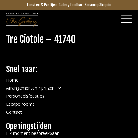
Feesten & Partijen
Gallery Foodbar
Bioscoop Skopein
Tre Ciotole – 41740
Snel naar:
Home
Arrangementen / prijzen
Personeelsfeestjes
Escape rooms
Contact
Openingstijden
Elk moment bespreekbaar