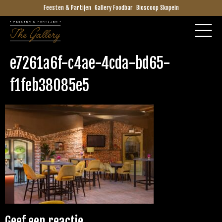
Feesten & Partijen
Gallery Foodbar
Bioscoop Skopein
e7261a6f-c4ae-4cda-bd65-
f1feb38085e5
Geef een reactie